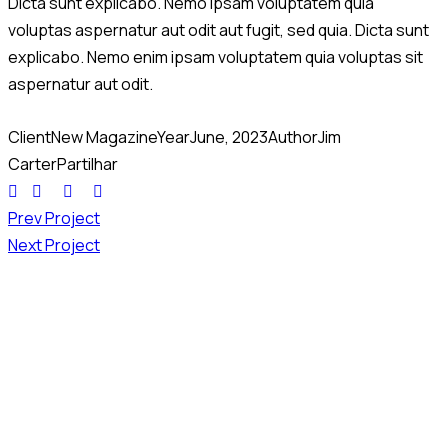
Dicta sunt explicabo. Nemo ipsam voluptatem quia
voluptas aspernatur aut odit aut fugit, sed quia. Dicta sunt
explicabo. Nemo enim ipsam voluptatem quia voluptas sit
aspernatur aut odit.
Client
New Magazine
Year
June, 2023
Author
Jim
Carter
Partilhar
Prev Project
Next Project