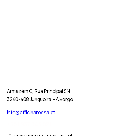
Armazém O, Rua Principal SN
3240-408 Junqueira – Alvorge
info@officinarossa.pt
+351 937 843 821
(Chamadas para a rede móvel nacional)