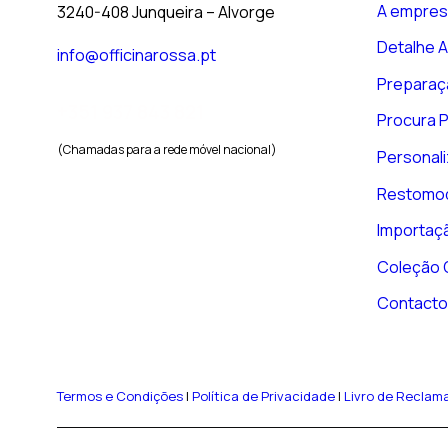
A empres
3240-408 Junqueira – Alvorge
Detalhe 
info@officinarossa.pt
Preparaç
+351 937 843 821
Procura 
(Chamadas para a rede móvel nacional)
Personal
Restomo
Importaç
Coleção O
Contacto
Termos e Condições
|
Política de Privacidade
|
Livro de Reclam