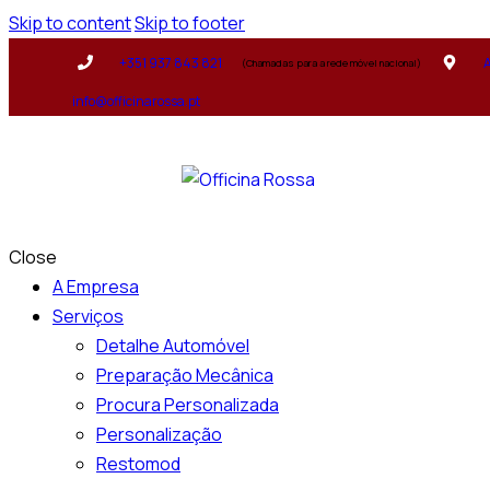
Skip to content
Skip to footer
+351 937 843 821
A
(Chamadas para a rede móvel nacional)
info@officinarossa.pt
Close
A Empresa
Serviços
Detalhe Automóvel
Preparação Mecânica
Procura Personalizada
Personalização
Restomod