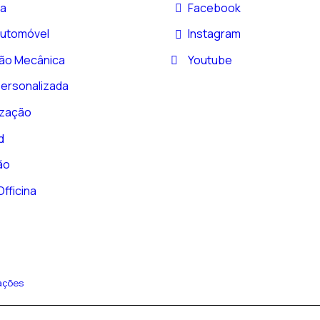
a
Facebook
Automóvel
Instagram
ão Mecânica
Youtube
Personalizada
ização
d
ão
fficina
ações