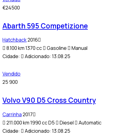
€24500
Abarth 595 Competizione
Hatchback
2016
8.100 km
1370 cc
Gasoline
Manual
Cidade:
Adicionado:
13.08.25
Vendido
25 900
Volvo V90 D5 Cross Country
Carrinha
2017
211.000 km
1990 cc D5
Diesel
Automatic
Cidade:
Adicionado:
13.08.25