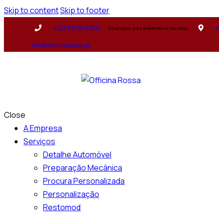
Skip to content
Skip to footer
+351 937 843 821
A
(Chamadas para a rede móvel nacional)
info@officinarossa.pt
Close
A Empresa
Serviços
Detalhe Automóvel
Preparação Mecânica
Procura Personalizada
Personalização
Restomod