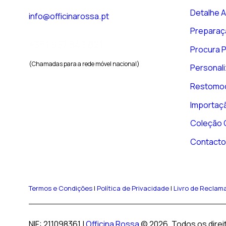
Detalhe 
info@officinarossa.pt
Preparaç
+351 937 843 821
Procura 
(Chamadas para a rede móvel nacional)
Personal
Restomo
Importaç
Coleção O
Contacto
Termos e Condições
|
Política de Privacidade
|
Livro de Reclam
NIF: 211098361 |
Officina Rossa
© 2026. Todos os direi