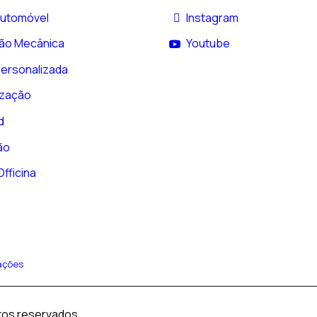
Automóvel
Instagram
ão Mecânica
Youtube
Personalizada
ização
d
ão
fficina
ações
tos reservados.